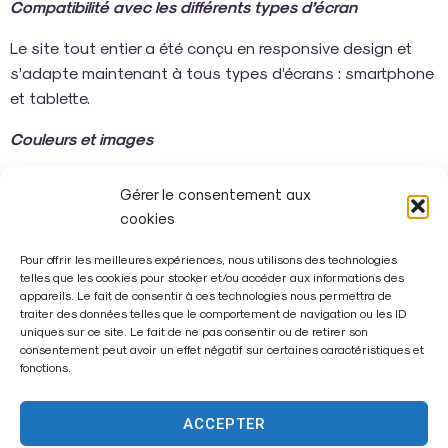
Compatibilité avec les différents types d’écran
Le site tout entier a été conçu en responsive design et
s’adapte maintenant à tous types d’écrans : smartphone
et tablette.
Couleurs et images
Le site propose des contrastes de couleurs suffisamment
Gérer le consentement aux
importants pour une lecture aisée ainsi que des textes
cookies
alternatifs aux images et aux animations présentes.
Pour offrir les meilleures expériences, nous utilisons des technologies
Qu’est-ce que l’accessibilité numérique
telles que les cookies pour stocker et/ou accéder aux informations des
appareils. Le fait de consentir à ces technologies nous permettra de
La refonte de fontenay-tresigny.fr a été conçue afin d’être
traiter des données telles que le comportement de navigation ou les ID
uniques sur ce site. Le fait de ne pas consentir ou de retirer son
accessible au plus grand nombre.
consentement peut avoir un effet négatif sur certaines caractéristiques et
fonctions.
Ainsi, tout internaute doit pouvoir accéder à l’ensemble
des contenus du site sans que son éventuel handicap
ACCEPTER
physique, cognitif, son matériel ou la performance de sa