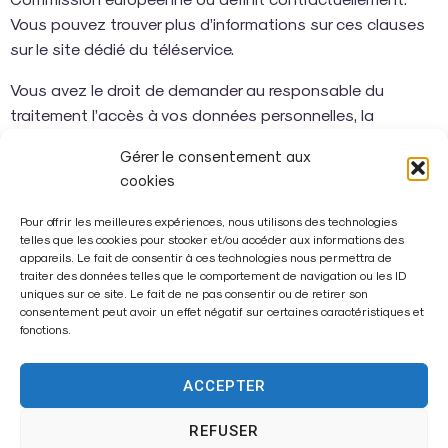
Vous pouvez trouver plus d’informations sur ces clauses
sur le site dédié du téléservice.
Vous avez le droit de demander au responsable du
traitement l’accès à vos données personnelles, la
rectification ou l’effacement de celles-ci, ou une limitation
Gérer le consentement aux
du traitement relatif à la personne concernée, ou le droit
cookies
de s’opposer au traitement.
Pour offrir les meilleures expériences, nous utilisons des technologies
Ces droits peuvent être exercés sur simple demande
telles que les cookies pour stocker et/ou accéder aux informations des
écrite adressée au responsable du traitement.
appareils. Le fait de consentir à ces technologies nous permettra de
traiter des données telles que le comportement de navigation ou les ID
uniques sur ce site. Le fait de ne pas consentir ou de retirer son
Vous avez également le droit d’introduire une réclamation
consentement peut avoir un effet négatif sur certaines caractéristiques et
auprès de l’autorité de contrôle.
fonctions.
Pour toute information ou exercice de vos droits
ACCEPTER
Informatique et Libertés sur les traitements de données
personnelles, vous pouvez contacter le délégué à la
REFUSER
protection des données (DPD/DPO) de la Seine-et-Marne.