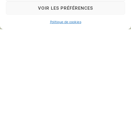
VOIR LES PRÉFÉRENCES
Politique de cookies
Mairie de
Fontenay-Trésigny
Mairie,
26 Av. du Général de Gaulle