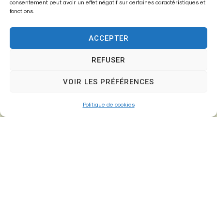
consentement peut avoir un effet négatif sur certaines caractéristiques et
fonctions.
ACCEPTER
REFUSER
VOIR LES PRÉFÉRENCES
Politique de cookies
Mairie de
Fontenay-Trésigny
Mairie,
26 Av. du Général de Gaulle
77610 – Fontenay-Trésigny