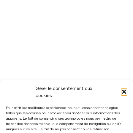
munic
nts
ipaux
Histor
ique
Les
et
élus
Gérer le consentement aux
cookies
Patri
Pour offrir les meilleures expériences, nous utilisons des technologies
telles que les cookies pour stocker et/ou accéder aux informations des
moine
appareils. Le fait de consentir à ces technologies nous permettra de
traiter des données telles que le comportement de navigation ou les ID
uniques sur ce site. Le fait de ne pas consentir ou de retirer son