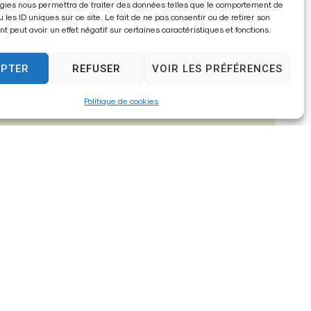
gies nous permettra de traiter des données telles que le comportement de
u les ID uniques sur ce site. Le fait de ne pas consentir ou de retirer son
vis-à-vis des contraintes existantes.
 peut avoir un effet négatif sur certaines caractéristiques et fonctions.
EPTER
REFUSER
VOIR LES PRÉFÉRENCES
Politique de cookies
compléter et à transmettre annuellement au SPANC.