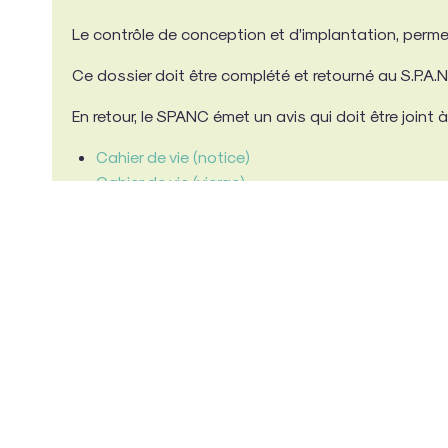
Le contrôle de conception et d’implantation, permet
Ce dossier doit être complété et retourné au S.P.A.
En retour, le SPANC émet un avis qui doit être joint
Cahier de vie (notice)
Cahier de vie (vierge)
Pour les installations dont le nombre d’équivalent-
Rapport sur le Prix et la Qualité du Service d’a
Eaux pluviales et eau