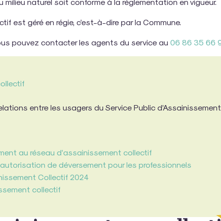
au milieu naturel soit conforme à la réglementation en vigueur.
tif est géré en régie, c’est-à-dire par la Commune.
vous pouvez contacter les agents du service au
06 86 35 66 
llectif
relations entre les usagers du Service Public d’Assainissement
ent au réseau d’assainissement collectif
 autorisation de déversement pour les professionnels
ainissement Collectif 2024
issement collectif