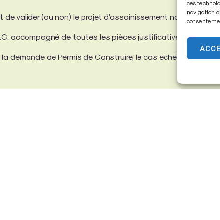
ces technolo
navigation o
 de valider (ou non) le projet d’assainissement non collectif 
consentement
N.C. accompagné de toutes les pièces justificatives requises.
ACC
 à la demande de Permis de Construire, le cas échéant.
habitant est compris entre 20 et 200, le cahier de vie est à 
ssainissement non collectif 2024
 potable