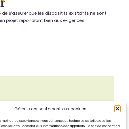
f
é de s’assurer que les dispositifs existants ne sont
s en projet répondront bien aux exigences
t Non Collectif (SPANC) et la Commune, en fixant ou
Gérer le consentement aux cookies
les meilleures expériences, nous utilisons des technologies telles que les
 stocker et/ou accéder aux informations des appareils. Le fait de consentir à