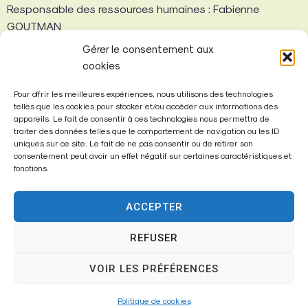
Responsable des ressources humaines : Fabienne
GOUTMAN
Gérer le consentement aux
Finances
cookies
Téléphone :
01 64 25 06 12
Pour offrir les meilleures expériences, nous utilisons des technologies
Courriel :
finances@fontenay-tresigny.fr
telles que les cookies pour stocker et/ou accéder aux informations des
appareils. Le fait de consentir à ces technologies nous permettra de
Responsable : Elisabeth FRANCINI
traiter des données telles que le comportement de navigation ou les ID
uniques sur ce site. Le fait de ne pas consentir ou de retirer son
Consulter la
page Budgets et Marchés Publics
du site
consentement peut avoir un effet négatif sur certaines caractéristiques et
internet.
fonctions.
Services Techniques
ACCEPTER
Téléphone :
01 64 25 04 40
REFUSER
Courriel :
techniques@fontenay-tresigny.fr
VOIR LES PRÉFÉRENCES
Directeur des Services Techniques : Christophe LAYEN
Adjoint au Directeur des Services Techniques : Johnny
Politique de cookies
SERAFFIN