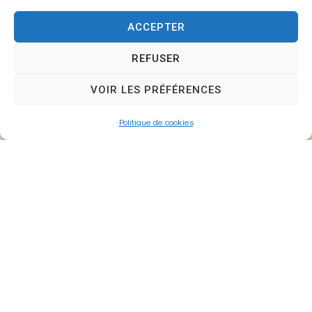
ACCEPTER
REFUSER
VOIR LES PRÉFÉRENCES
Politique de cookies
Mairie de
Fontenay-Trésigny
Mairie,
26 Av. du Général de Gaulle
77610 – Fontenay-Trésigny