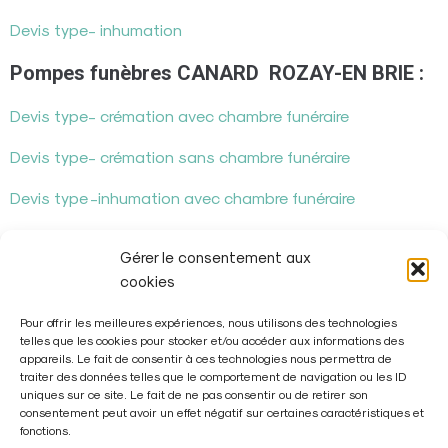
Devis type- inhumation
Pompes funèbres CANARD ROZAY-EN BRIE :
Devis type- crémation avec chambre funéraire
Devis type- crémation sans chambre funéraire
Devis type -inhumation avec chambre funéraire
Devis type- inhumation sans chambre funéraire
Gérer le consentement aux
PFG ROZAY-EN-BRIE/TOURNAN EN BRIE
cookies
Devis type -crémation
Pour offrir les meilleures expériences, nous utilisons des technologies
telles que les cookies pour stocker et/ou accéder aux informations des
appareils. Le fait de consentir à ces technologies nous permettra de
Devis type- inhumation
traiter des données telles que le comportement de navigation ou les ID
uniques sur ce site. Le fait de ne pas consentir ou de retirer son
consentement peut avoir un effet négatif sur certaines caractéristiques et
fonctions.