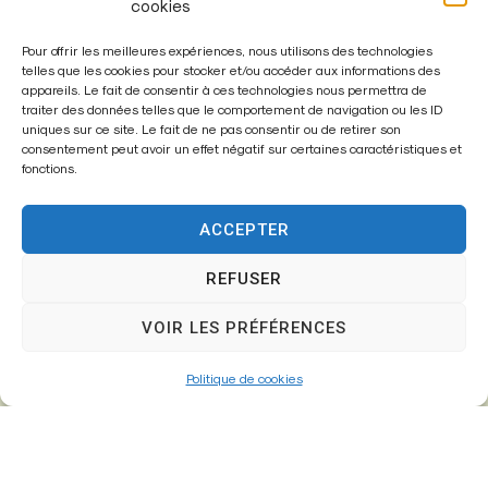
cookies
Pour offrir les meilleures expériences, nous utilisons des technologies
Mairie de
telles que les cookies pour stocker et/ou accéder aux informations des
appareils. Le fait de consentir à ces technologies nous permettra de
Fontenay-Trésigny
traiter des données telles que le comportement de navigation ou les ID
uniques sur ce site. Le fait de ne pas consentir ou de retirer son
Mairie,
consentement peut avoir un effet négatif sur certaines caractéristiques et
fonctions.
26 Av. du Général de Gaulle
77610 – Fontenay-Trésigny
ACCEPTER
REFUSER
01 64 25 90 67
VOIR LES PRÉFÉRENCES
mairie@fontenay-tresigny.fr
Politique de cookies
Horaires d’ouverture
Du Lundi au vendredi :