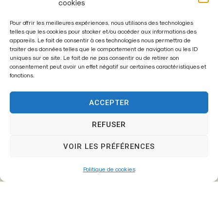
cookies
Pour offrir les meilleures expériences, nous utilisons des technologies
Mairie de
telles que les cookies pour stocker et/ou accéder aux informations des
appareils. Le fait de consentir à ces technologies nous permettra de
Fontenay-Trésigny
traiter des données telles que le comportement de navigation ou les ID
uniques sur ce site. Le fait de ne pas consentir ou de retirer son
Mairie,
consentement peut avoir un effet négatif sur certaines caractéristiques et
fonctions.
26 Av. du Général de Gaulle
77610 – Fontenay-Trésigny
ACCEPTER
REFUSER
01 64 25 90 67
VOIR LES PRÉFÉRENCES
mairie@fontenay-tresigny.fr
Politique de cookies
Horaires d’ouverture
Du Lundi au vendredi :