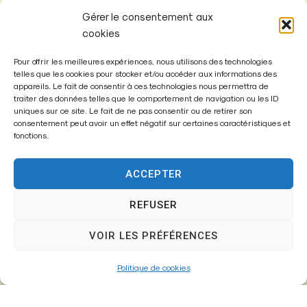
Gérer le consentement aux
cookies
Pour offrir les meilleures expériences, nous utilisons des technologies
telles que les cookies pour stocker et/ou accéder aux informations des
appareils. Le fait de consentir à ces technologies nous permettra de
Mairie de
traiter des données telles que le comportement de navigation ou les ID
Fontenay-Trésigny
uniques sur ce site. Le fait de ne pas consentir ou de retirer son
consentement peut avoir un effet négatif sur certaines caractéristiques et
fonctions.
Mairie,
26 Av. du Général de Gaulle
77610 – Fontenay-Trésigny
ACCEPTER
REFUSER
01 64 25 90 67
VOIR LES PRÉFÉRENCES
mairie@fontenay-tresigny.fr
Politique de cookies