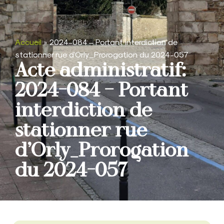
Accueil
»
2024-084 – Portant interdiction de
stationner rue d’Orly_Prorogation du 2024-057
Acte administratif:
2024-084 – Portant
interdiction de
stationner rue
d’Orly_Prorogation
du 2024-057