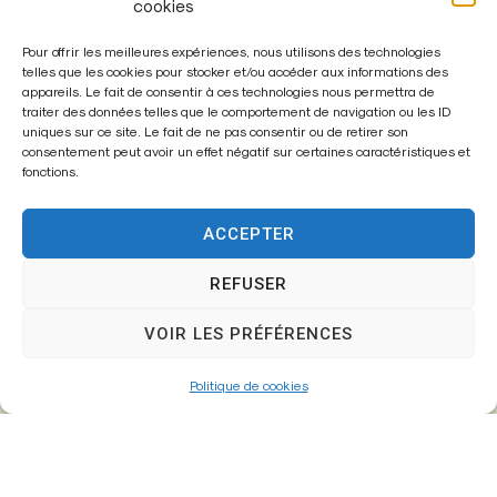
cookies
Pour offrir les meilleures expériences, nous utilisons des technologies
Mairie de
telles que les cookies pour stocker et/ou accéder aux informations des
appareils. Le fait de consentir à ces technologies nous permettra de
Fontenay-Trésigny
traiter des données telles que le comportement de navigation ou les ID
uniques sur ce site. Le fait de ne pas consentir ou de retirer son
Mairie,
consentement peut avoir un effet négatif sur certaines caractéristiques et
fonctions.
26 Av. du Général de Gaulle
77610 – Fontenay-Trésigny
ACCEPTER
REFUSER
01 64 25 90 67
VOIR LES PRÉFÉRENCES
mairie@fontenay-tresigny.fr
Politique de cookies
Horaires d’ouverture
Du Lundi au vendredi :