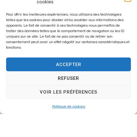
cookies
Pour offrir les meilleures expériences, nous utilisons des technologies
Mairie de
telles que les cookies pour stocker et/ou accéder aux informations des
appareils. Le fait de consentir à ces technologies nous permettra de
Fontenay-Trésigny
traiter des données telles que le comportement de navigation ou les ID
uniques sur ce site. Le fait de ne pas consentir ou de retirer son
Mairie,
consentement peut avoir un effet négatif sur certaines caractéristiques et
fonctions.
26 Av. du Général de Gaulle
77610 – Fontenay-Trésigny
ACCEPTER
REFUSER
01 64 25 90 67
VOIR LES PRÉFÉRENCES
mairie@fontenay-tresigny.fr
Politique de cookies
Horaires d’ouverture
Du Lundi au vendredi :