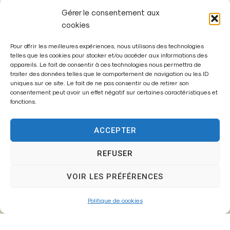
Gérer le consentement aux
cookies
Pour offrir les meilleures expériences, nous utilisons des technologies
telles que les cookies pour stocker et/ou accéder aux informations des
appareils. Le fait de consentir à ces technologies nous permettra de
Mairie de
traiter des données telles que le comportement de navigation ou les ID
Fontenay-Trésigny
uniques sur ce site. Le fait de ne pas consentir ou de retirer son
consentement peut avoir un effet négatif sur certaines caractéristiques et
fonctions.
Mairie,
26 Av. du Général de Gaulle
77610 – Fontenay-Trésigny
ACCEPTER
REFUSER
01 64 25 90 67
VOIR LES PRÉFÉRENCES
mairie@fontenay-tresigny.fr
Politique de cookies