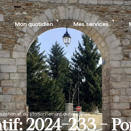
Mon quotidien
Mes services
rculation et du stationnement automobiles
tif: 2024-233 – Po