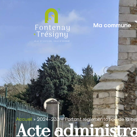
contenu
principal
Ma commune
Accueil
»
2024-233 – Portant réglementation de la ci
Acte administra