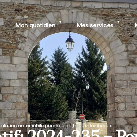
Mon quotidien
Mes services
culation automobile pour la retraite aux flambeaux