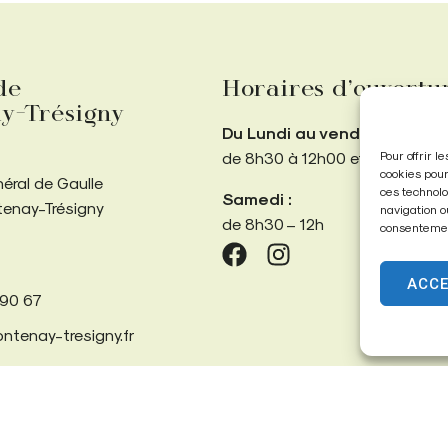
de
Horaires d’ouvertu
y-Trésigny
Du Lundi au vendredi :
Pour offrir 
de 8h30 à 12h00 et de 13h30 
cookies pour
néral de Gaulle
ces technolo
Samedi :
tenay-Trésigny
navigation o
de 8h30 – 12h
consentement
ACC
 90 67
ntenay-tresigny.fr
Confidentialité
Données personnelles
Propulsé par Utopia
(