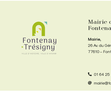
Mairie 
Fontena
Mairie,
26 Av. du Gé
77610 – Fon
01 64 25
mairie@fo
Accessibilité
Mentions légales
Plan du site