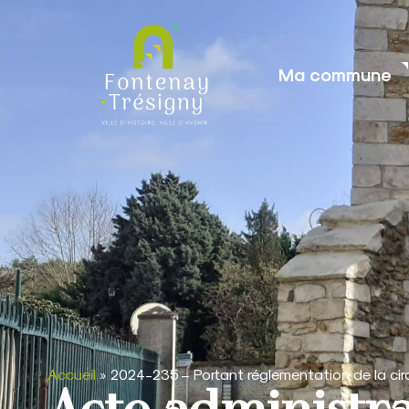
contenu
principal
Ma commune
Accueil
»
2024-235 – Portant réglementation de la cir