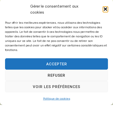
Gérer le consentement aux
cookies
Pour offrir les meilleures expériences, nous utilisons des technologies
telles que les cookies pour stocker et/ou accéder aux informations des
appareils. Le fait de consentir à ces technologies nous permettra de
Mairie de
traiter des données telles que le comportement de navigation ou les ID
Fontenay-Trésigny
uniques sur ce site. Le fait de ne pas consentir ou de retirer son
consentement peut avoir un effet négatif sur certaines caractéristiques et
fonctions.
Mairie,
26 Av. du Général de Gaulle
77610 – Fontenay-Trésigny
ACCEPTER
REFUSER
01 64 25 90 67
VOIR LES PRÉFÉRENCES
mairie@fontenay-tresigny.fr
Politique de cookies