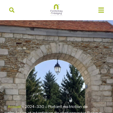
contenu
principal
Accueil
»
2024-330 – Portant restriction de
circulation et interdiction de stationner rue Bertaux –