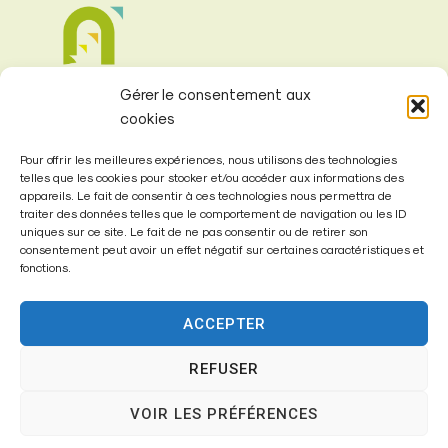
Gérer le consentement aux
cookies
Pour offrir les meilleures expériences, nous utilisons des technologies
telles que les cookies pour stocker et/ou accéder aux informations des
appareils. Le fait de consentir à ces technologies nous permettra de
Mairie de
traiter des données telles que le comportement de navigation ou les ID
Fontenay-Trésigny
uniques sur ce site. Le fait de ne pas consentir ou de retirer son
consentement peut avoir un effet négatif sur certaines caractéristiques et
fonctions.
Mairie,
26 Av. du Général de Gaulle
ACCEPTER
77610 – Fontenay-Trésigny
REFUSER
VOIR LES PRÉFÉRENCES
01 64 25 90 67