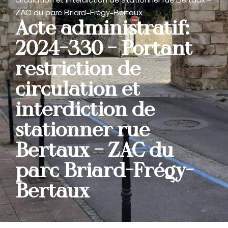
ZAC du parc Briard-Frégy-Bertaux
Acte administratif:
2024-330 – Portant
restriction de
circulation et
interdiction de
stationner rue
Bertaux – ZAC du
parc Briard-Frégy-
Bertaux