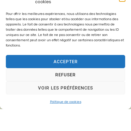
cookies
Pour offrir les meilleures expériences, nous utilisons des technologies
Mairie de
telles que les cookies pour stocker et/ou accéder aux informations des
appareils. Le fait de consentir à ces technologies nous permettra de
Fontenay-Trésigny
traiter des données telles que le comportement de navigation ou les ID
uniques sur ce site. Le fait de ne pas consentir ou de retirer son
Mairie,
consentement peut avoir un effet négatif sur certaines caractéristiques et
fonctions.
26 Av. du Général de Gaulle
77610 – Fontenay-Trésigny
ACCEPTER
REFUSER
01 64 25 90 67
VOIR LES PRÉFÉRENCES
mairie@fontenay-tresigny.fr
Politique de cookies
Horaires d’ouverture
Du Lundi au vendredi :