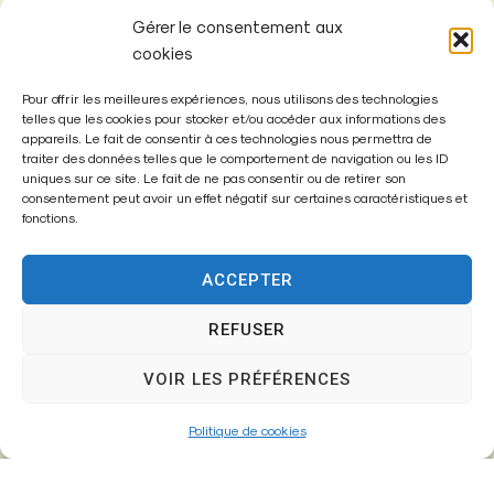
Gérer le consentement aux
cookies
Pour offrir les meilleures expériences, nous utilisons des technologies
telles que les cookies pour stocker et/ou accéder aux informations des
appareils. Le fait de consentir à ces technologies nous permettra de
Mairie de
traiter des données telles que le comportement de navigation ou les ID
Fontenay-Trésigny
uniques sur ce site. Le fait de ne pas consentir ou de retirer son
consentement peut avoir un effet négatif sur certaines caractéristiques et
fonctions.
Mairie,
26 Av. du Général de Gaulle
77610 – Fontenay-Trésigny
ACCEPTER
REFUSER
01 64 25 90 67
VOIR LES PRÉFÉRENCES
mairie@fontenay-tresigny.fr
Politique de cookies