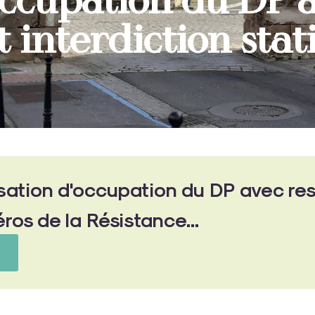
occupation du DP a
t interdiction sta
sation d'occupation du DP avec rest
ros de la Résistance...