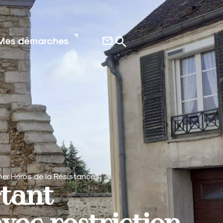
Mes démarches
nner Héros de la Résistance…
rtant