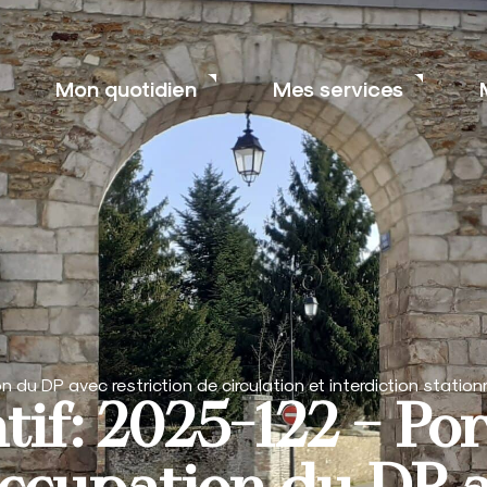
Mon quotidien
Mes services
 du DP avec restriction de circulation et interdiction statio
tif: 2025-122 – Po