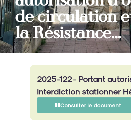
autorisation d’
de circulation e
la Résistance…
2025-122 - Portant autori
interdiction stationner Hé
Consulter le document