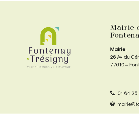
Mairie 
Fontena
Mairie,
26 Av. du Gé
77610 – Fon
01 64 25
mairie@fo
Accessibilité
Mentions légales
Plan du site