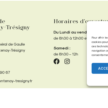
de
Horaires d’ouvertu
y-Trésigny
Du Lundi au vendredi :
Pour offrir 
de 8h30 à 12h00 et de 13h30 
cookies pour
néral de Gaulle
ces technolo
Samedi :
tenay-Trésigny
navigation o
de 8h30 – 12h
consentement
ACC
 90 67
ntenay-tresigny.fr
Confidentialité
Données personnelles
Propulsé par Utopia
(