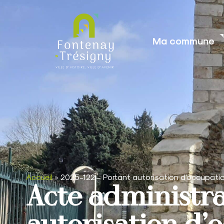
contenu
principal
Ma commune
Accueil
»
2025-122 – Portant autorisation d’occupation
Acte administra