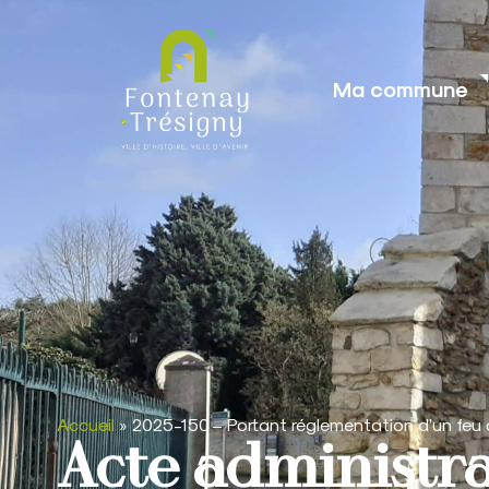
contenu
principal
Ma commune
Accueil
»
2025-150 – Portant réglementation d’un feu d’
Acte administra