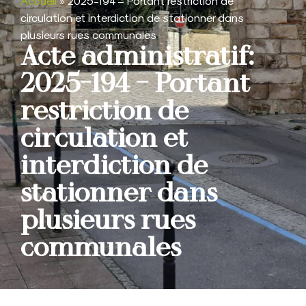
Accueil
»
2025-194 – Portant restriction de
circulation et interdiction de stationner dans
plusieurs rues communales
Acte administratif:
2025-194 – Portant
restriction de
circulation et
interdiction de
stationner dans
plusieurs rues
communales