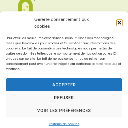
Gérer le consentement aux
cookies
Pour offrir les meilleures expériences, nous utilisons des technologies
telles que les cookies pour stocker et/ou accéder aux informations des
appareils. Le fait de consentir à ces technologies nous permettra de
traiter des données telles que le comportement de navigation ou les ID
Mairie de
uniques sur ce site. Le fait de ne pas consentir ou de retirer son
Fontenay-Trésigny
consentement peut avoir un effet négatif sur certaines caractéristiques et
fonctions.
Mairie,
26 Av. du Général de Gaulle
ACCEPTER
77610 – Fontenay-Trésigny
REFUSER
VOIR LES PRÉFÉRENCES
01 64 25 90 67
Politique de cookies
mairie@fontenay-tresigny.fr