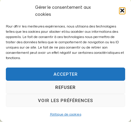
Gérer le consentement aux
cookies
Pour offrir les meilleures expériences, nous utilisons des technologies
telles que les cookies pour stocker et/ou accéder aux informations des
appareils. Le fait de consentir à ces technologies nous permettra de
Mairie de
traiter des données telles que le comportement de navigation ou les ID
Fontenay-Trésigny
uniques sur ce site. Le fait de ne pas consentir ou de retirer son
consentement peut avoir un effet négatif sur certaines caractéristiques et
fonctions.
Mairie,
26 Av. du Général de Gaulle
77610 – Fontenay-Trésigny
ACCEPTER
REFUSER
01 64 25 90 67
VOIR LES PRÉFÉRENCES
mairie@fontenay-tresigny.fr
Politique de cookies