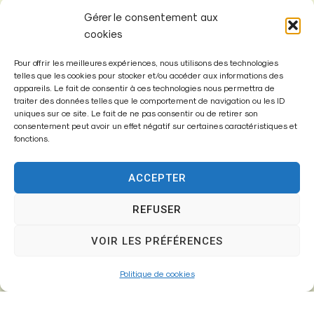
Gérer le consentement aux
cookies
Pour offrir les meilleures expériences, nous utilisons des technologies
telles que les cookies pour stocker et/ou accéder aux informations des
appareils. Le fait de consentir à ces technologies nous permettra de
Mairie de
traiter des données telles que le comportement de navigation ou les ID
Fontenay-Trésigny
uniques sur ce site. Le fait de ne pas consentir ou de retirer son
consentement peut avoir un effet négatif sur certaines caractéristiques et
fonctions.
Mairie,
26 Av. du Général de Gaulle
77610 – Fontenay-Trésigny
ACCEPTER
REFUSER
01 64 25 90 67
VOIR LES PRÉFÉRENCES
mairie@fontenay-tresigny.fr
Politique de cookies