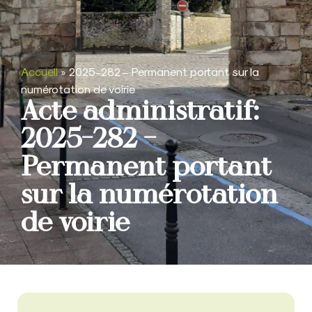
Accueil
»
2025-282 – Permanent portant sur la
numérotation de voirie
Acte administratif:
2025-282 –
Permanent portant
sur la numérotation
de voirie