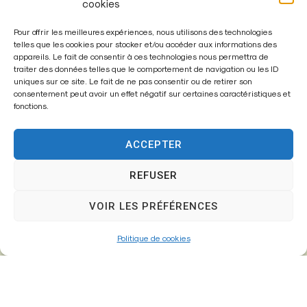
cookies
Pour offrir les meilleures expériences, nous utilisons des technologies
Mairie de
telles que les cookies pour stocker et/ou accéder aux informations des
appareils. Le fait de consentir à ces technologies nous permettra de
Fontenay-Trésigny
traiter des données telles que le comportement de navigation ou les ID
uniques sur ce site. Le fait de ne pas consentir ou de retirer son
Mairie,
consentement peut avoir un effet négatif sur certaines caractéristiques et
fonctions.
26 Av. du Général de Gaulle
77610 – Fontenay-Trésigny
ACCEPTER
REFUSER
01 64 25 90 67
VOIR LES PRÉFÉRENCES
mairie@fontenay-tresigny.fr
Politique de cookies
Horaires d’ouverture
Du Lundi au vendredi :