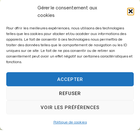
Gérer le consentement aux
cookies
Pour offrir les meilleures expériences, nous utilisons des technologies
telles que les cookies pour stocker et/ou accéder aux informations des
appareils. Le fait de consentir à ces technologies nous permettra de
Mairie de
traiter des données telles que le comportement de navigation ou les ID
Fontenay-Trésigny
uniques sur ce site. Le fait de ne pas consentir ou de retirer son
consentement peut avoir un effet négatif sur certaines caractéristiques et
fonctions.
Mairie,
26 Av. du Général de Gaulle
77610 – Fontenay-Trésigny
ACCEPTER
REFUSER
01 64 25 90 67
VOIR LES PRÉFÉRENCES
mairie@fontenay-tresigny.fr
Politique de cookies