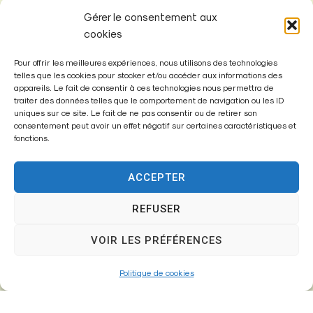
Gérer le consentement aux
cookies
Pour offrir les meilleures expériences, nous utilisons des technologies
telles que les cookies pour stocker et/ou accéder aux informations des
appareils. Le fait de consentir à ces technologies nous permettra de
Mairie de
traiter des données telles que le comportement de navigation ou les ID
Fontenay-Trésigny
uniques sur ce site. Le fait de ne pas consentir ou de retirer son
consentement peut avoir un effet négatif sur certaines caractéristiques et
fonctions.
Mairie,
26 Av. du Général de Gaulle
77610 – Fontenay-Trésigny
ACCEPTER
REFUSER
01 64 25 90 67
VOIR LES PRÉFÉRENCES
mairie@fontenay-tresigny.fr
Politique de cookies