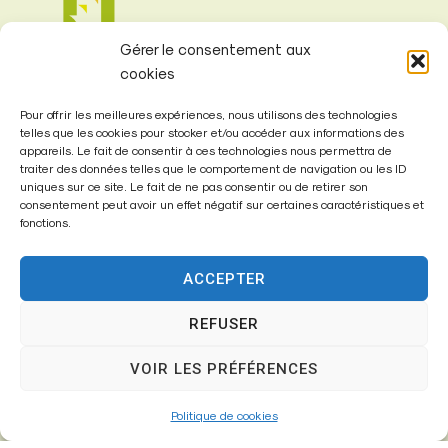
Gérer le consentement aux
cookies
Pour offrir les meilleures expériences, nous utilisons des technologies
telles que les cookies pour stocker et/ou accéder aux informations des
appareils. Le fait de consentir à ces technologies nous permettra de
Mairie de
traiter des données telles que le comportement de navigation ou les ID
uniques sur ce site. Le fait de ne pas consentir ou de retirer son
Fontenay-Trésigny
consentement peut avoir un effet négatif sur certaines caractéristiques et
fonctions.
Mairie,
26 Av. du Général de Gaulle
ACCEPTER
77610 – Fontenay-Trésigny
REFUSER
VOIR LES PRÉFÉRENCES
01 64 25 90 67
mairie@fontenay-tresigny.fr
Politique de cookies