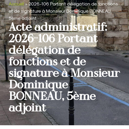
Accueil
»
2026-106 Portant délégation de fonctions
et de signature à Monsieur Dominique BONNEAU,
5ème adjoint
Acte administratif:
2026-106 Portant
délégation de
fonctions et de
signature à Monsieur
Dominique
BONNEAU, 5ème
adjoint