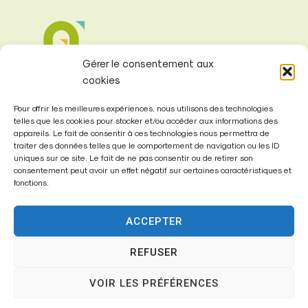
Gérer le consentement aux
cookies
Pour offrir les meilleures expériences, nous utilisons des technologies
telles que les cookies pour stocker et/ou accéder aux informations des
appareils. Le fait de consentir à ces technologies nous permettra de
traiter des données telles que le comportement de navigation ou les ID
Mairie de
uniques sur ce site. Le fait de ne pas consentir ou de retirer son
consentement peut avoir un effet négatif sur certaines caractéristiques et
Fontenay-Trésigny
fonctions.
Mairie,
ACCEPTER
26 Av. du Général de Gaulle
77610 – Fontenay-Trésigny
REFUSER
VOIR LES PRÉFÉRENCES
01 64 25 90 67