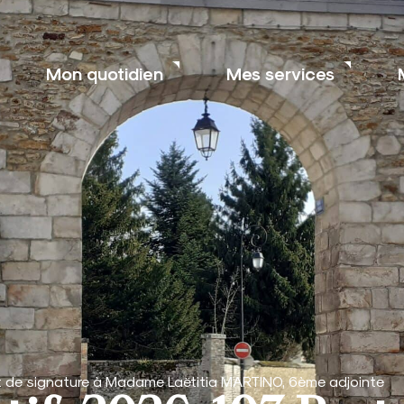
Mon quotidien
Mes services
t de signature à Madame Laëtitia MARTINO, 6ème adjointe