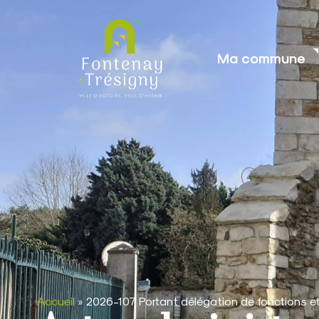
contenu
principal
Ma commune
Accueil
»
2026-107 Portant délégation de fonctions e