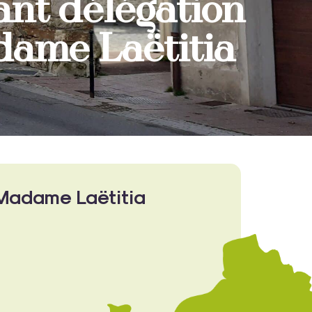
ant délégation
adame Laëtitia
 Madame Laëtitia