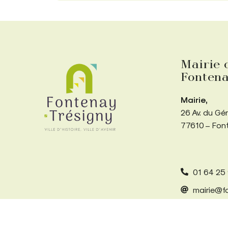
Mairie 
Fontena
Mairie,
26 Av. du Gé
77610 – Fon
01 64 25
mairie@fo