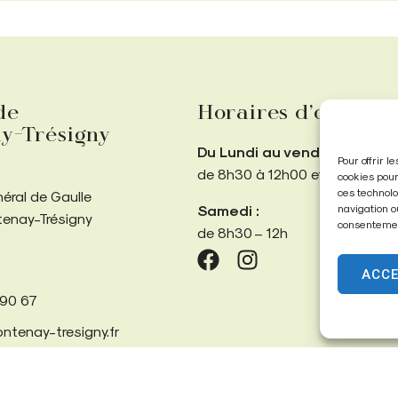
de
Horaires d’ouvertu
y-Trésigny
Du Lundi au vendredi :
Pour offrir 
de 8h30 à 12h00 et de 13h30 
cookies pour
ces technolo
néral de Gaulle
Samedi :
navigation o
tenay-Trésigny
consentement
de 8h30 – 12h
ACC
 90 67
ntenay-tresigny.fr