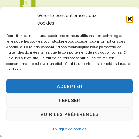
Gérer le consentement aux
cookies
Pour offrir les meilleures expériences, nous utilisons des technologies
telles que les cookies pour stocker et/ou accéder aux informations des
appareils. Le fait de consentir à ces technologies nous permettra de
Mairie de
traiter des données telles que le comportement de navigation ou les ID
uniques sur ce site. Le fait de ne pas consentir ou de retirer son
Fontenay-Trésigny
consentement peut avoir un effet négatif sur certaines caractéristiques et
fonctions.
Mairie,
26 Av. du Général de Gaulle
ACCEPTER
77610 – Fontenay-Trésigny
REFUSER
VOIR LES PRÉFÉRENCES
01 64 25 90 67
mairie@fontenay-tresigny.fr
Politique de cookies