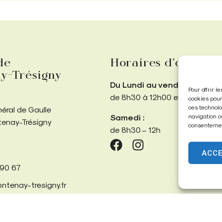
de
Horaires d’ouvertu
y-Trésigny
Du Lundi au vendredi :
Pour offrir 
de 8h30 à 12h00 et de 13h30 
cookies pour
ces technolo
néral de Gaulle
Samedi :
navigation o
tenay-Trésigny
consentement
de 8h30 – 12h
ACC
 90 67
ntenay-tresigny.fr