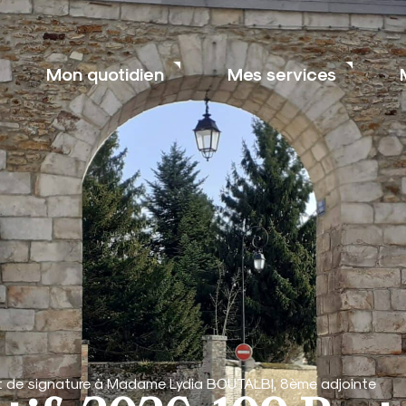
Mon quotidien
Mes services
et de signature à Madame Lydia BOUTALBI, 8ème adjointe