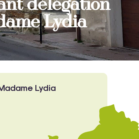
ant délégation
adame Lydia
à Madame Lydia