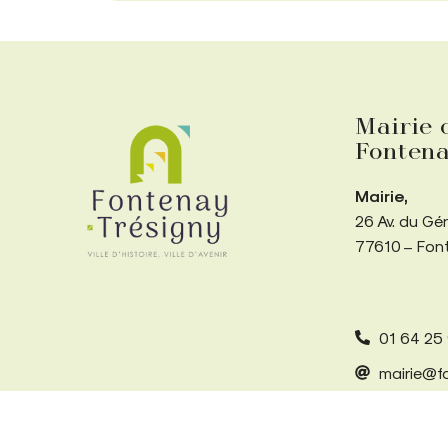
Mairie 
Fontena
Mairie,
26 Av. du Gé
77610 – Fon
01 64 25
mairie@fo