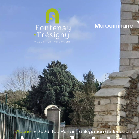
contenu
principal
Ma commune
Accueil
»
2026-109 Portant délégation de fonctions 