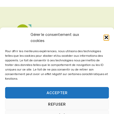
Gérer le consentement aux
cookies
Pour offrir les meilleures expériences, nous utilisons des technologies
telles que les cookies pour stocker et/ou accéder aux informations des
appareils. Le fait de consentir à ces technologies nous permettra de
traiter des données telles que le comportement de navigation ou les ID
uniques sur ce site. Le fait de ne pas consentir ou de retirer son
consentement peut avoir un effet négatif sur certaines caractéristiques et
Mairie de
fonctions.
Fontenay-Trésigny
ACCEPTER
Mairie,
26 Av. du Général de Gaulle
REFUSER
77610 – Fontenay-Trésigny