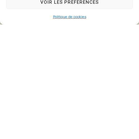
VOIR LES PRÉFÉRENCES
Politique de cookies
01 64 25 90 67
mairie@fontenay-tresigny.fr
Horaires d’ouverture
Du Lundi au vendredi :
de 8h30 à 12h00 et de 13h30 à 17h30
Samedi :
de 8h30 – 12h