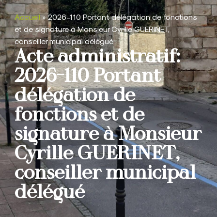
Accueil
»
2026-110 Portant délégation de fonctions
et de signature à Monsieur Cyrille GUERINET,
conseiller municipal délégué
Acte administratif:
2026-110 Portant
délégation de
fonctions et de
signature à Monsieur
Cyrille GUERINET,
conseiller municipal
délégué