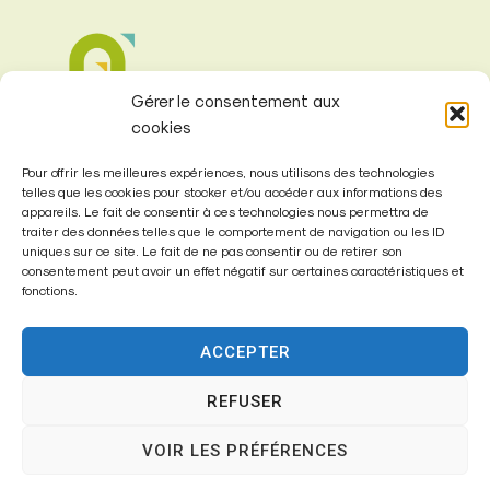
Gérer le consentement aux
cookies
Pour offrir les meilleures expériences, nous utilisons des technologies
telles que les cookies pour stocker et/ou accéder aux informations des
appareils. Le fait de consentir à ces technologies nous permettra de
traiter des données telles que le comportement de navigation ou les ID
Mairie de
uniques sur ce site. Le fait de ne pas consentir ou de retirer son
consentement peut avoir un effet négatif sur certaines caractéristiques et
Fontenay-Trésigny
fonctions.
Mairie,
ACCEPTER
26 Av. du Général de Gaulle
77610 – Fontenay-Trésigny
REFUSER
VOIR LES PRÉFÉRENCES
01 64 25 90 67