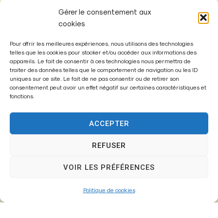
Gérer le consentement aux
cookies
Pour offrir les meilleures expériences, nous utilisons des technologies
telles que les cookies pour stocker et/ou accéder aux informations des
appareils. Le fait de consentir à ces technologies nous permettra de
Mairie de
traiter des données telles que le comportement de navigation ou les ID
Fontenay-Trésigny
uniques sur ce site. Le fait de ne pas consentir ou de retirer son
consentement peut avoir un effet négatif sur certaines caractéristiques et
fonctions.
Mairie,
26 Av. du Général de Gaulle
77610 – Fontenay-Trésigny
ACCEPTER
REFUSER
01 64 25 90 67
VOIR LES PRÉFÉRENCES
mairie@fontenay-tresigny.fr
Politique de cookies