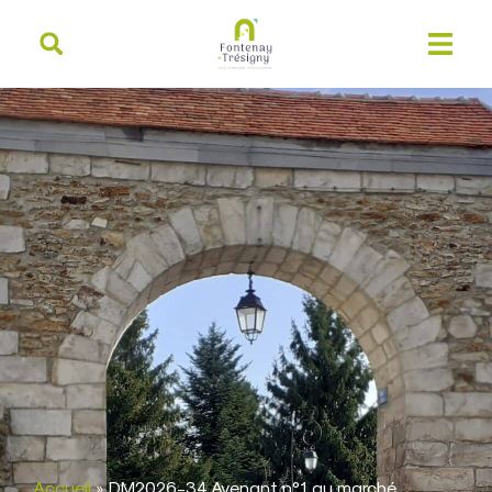
contenu
principal
Accueil
»
DM2026-34 Avenant n°1 au marché