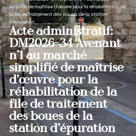
simplifié de maîtrise d’œuvre pour la réhabilitation de
la file de traitement des boues de la station
d’épuration
Acte administratif:
DM2026-34 Avenant
n°1 au marché
simplifié de maîtrise
d’œuvre pour la
réhabilitation de la
file de traitement
des boues de la
station d’épuration