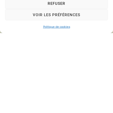
REFUSER
VOIR LES PRÉFÉRENCES
01 64 25 90 67
Politique de cookies
mairie@fontenay-tresigny.fr
Horaires d’ouverture
Du Lundi au vendredi :
de 8h30 à 12h00 et de 13h30 à 17h30
Samedi :
de 8h30 – 12h