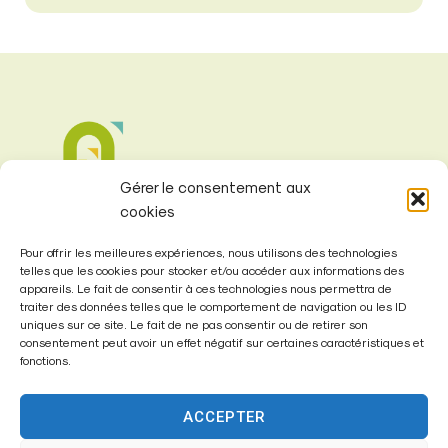
Gérer le consentement aux
cookies
Pour offrir les meilleures expériences, nous utilisons des technologies
telles que les cookies pour stocker et/ou accéder aux informations des
appareils. Le fait de consentir à ces technologies nous permettra de
traiter des données telles que le comportement de navigation ou les ID
Mairie de
uniques sur ce site. Le fait de ne pas consentir ou de retirer son
consentement peut avoir un effet négatif sur certaines caractéristiques et
Fontenay-Trésigny
fonctions.
Mairie,
ACCEPTER
26 Av. du Général de Gaulle
77610 – Fontenay-Trésigny