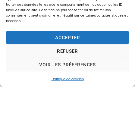
Mairie,
traiter des données telles que le comportement de navigation ou les ID
26 Av. du Général de Gaulle
uniques sur ce site. Le fait de ne pas consentir ou de retirer son
consentement peut avoir un effet négatif sur certaines caractéristiques et
77610 – Fontenay-Trésigny
fonctions.
ACCEPTER
01 64 25 90 67
REFUSER
mairie@fontenay-tresigny.fr
VOIR LES PRÉFÉRENCES
Horaires d’ouverture
Politique de cookies
Du Lundi au vendredi :
de 8h30 à 12h00 et de 13h30 à 17h30
Samedi :
de 8h30 – 12h