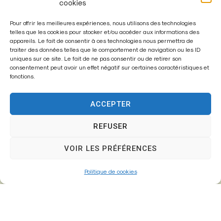
cookies
Pour offrir les meilleures expériences, nous utilisons des technologies
Mairie de
telles que les cookies pour stocker et/ou accéder aux informations des
appareils. Le fait de consentir à ces technologies nous permettra de
Fontenay-Trésigny
traiter des données telles que le comportement de navigation ou les ID
uniques sur ce site. Le fait de ne pas consentir ou de retirer son
Mairie,
consentement peut avoir un effet négatif sur certaines caractéristiques et
fonctions.
26 Av. du Général de Gaulle
77610 – Fontenay-Trésigny
ACCEPTER
REFUSER
01 64 25 90 67
VOIR LES PRÉFÉRENCES
mairie@fontenay-tresigny.fr
Politique de cookies
Horaires d’ouverture
Du Lundi au vendredi :