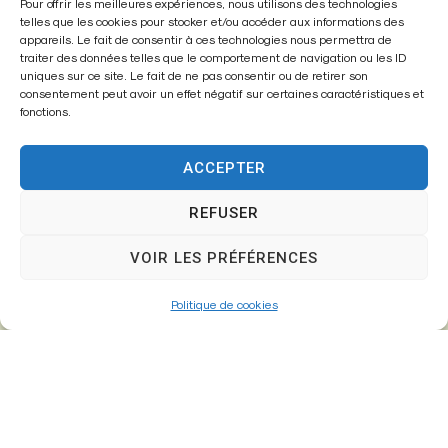
Mairie de
Pour offrir les meilleures expériences, nous utilisons des technologies
telles que les cookies pour stocker et/ou accéder aux informations des
Fontenay-Trésigny
appareils. Le fait de consentir à ces technologies nous permettra de
traiter des données telles que le comportement de navigation ou les ID
Mairie,
uniques sur ce site. Le fait de ne pas consentir ou de retirer son
consentement peut avoir un effet négatif sur certaines caractéristiques et
26 Av. du Général de Gaulle
fonctions.
77610 – Fontenay-Trésigny
ACCEPTER
REFUSER
01 64 25 90 67
mairie@fontenay-tresigny.fr
VOIR LES PRÉFÉRENCES
Politique de cookies
Horaires d’ouverture
Du Lundi au vendredi :
de 8h30 à 12h00 et de 13h30 à 17h30
Samedi :