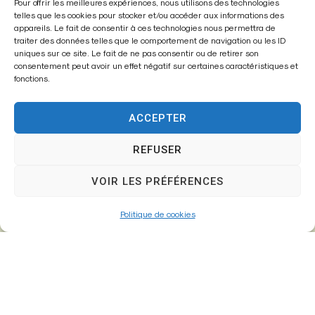
Mairie de
Pour offrir les meilleures expériences, nous utilisons des technologies
telles que les cookies pour stocker et/ou accéder aux informations des
Fontenay-Trésigny
appareils. Le fait de consentir à ces technologies nous permettra de
traiter des données telles que le comportement de navigation ou les ID
Mairie,
uniques sur ce site. Le fait de ne pas consentir ou de retirer son
consentement peut avoir un effet négatif sur certaines caractéristiques et
26 Av. du Général de Gaulle
fonctions.
77610 – Fontenay-Trésigny
ACCEPTER
REFUSER
01 64 25 90 67
mairie@fontenay-tresigny.fr
VOIR LES PRÉFÉRENCES
Politique de cookies
Horaires d’ouverture
Du Lundi au vendredi :
de 8h30 à 12h00 et de 13h30 à 17h30
Samedi :