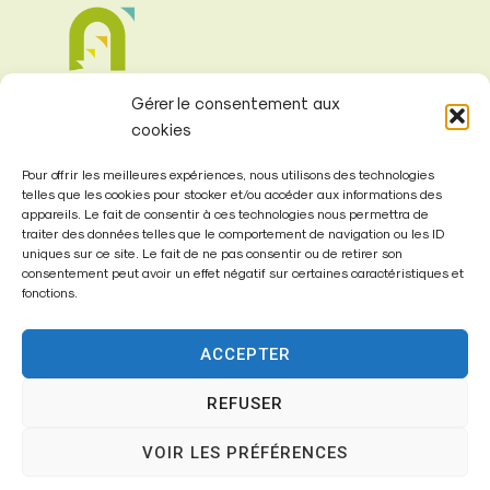
Gérer le consentement aux
cookies
Pour offrir les meilleures expériences, nous utilisons des technologies
telles que les cookies pour stocker et/ou accéder aux informations des
appareils. Le fait de consentir à ces technologies nous permettra de
Mairie de
traiter des données telles que le comportement de navigation ou les ID
Fontenay-Trésigny
uniques sur ce site. Le fait de ne pas consentir ou de retirer son
consentement peut avoir un effet négatif sur certaines caractéristiques et
fonctions.
Mairie,
26 Av. du Général de Gaulle
ACCEPTER
77610 – Fontenay-Trésigny
REFUSER
VOIR LES PRÉFÉRENCES
01 64 25 90 67