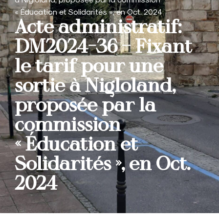
« Éducation et Solidarités », en Oct. 2024
Acte administratif:
DM2024-36 – Fixant
le tarif pour une
sortie à Nigloland,
proposée par la
commission
« Éducation et
Solidarités », en Oct.
2024