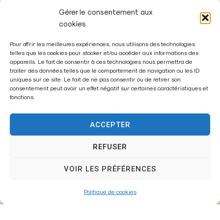
Gérer le consentement aux
cookies
Pour offrir les meilleures expériences, nous utilisons des technologies
telles que les cookies pour stocker et/ou accéder aux informations des
appareils. Le fait de consentir à ces technologies nous permettra de
Mairie de
traiter des données telles que le comportement de navigation ou les ID
Fontenay-Trésigny
uniques sur ce site. Le fait de ne pas consentir ou de retirer son
consentement peut avoir un effet négatif sur certaines caractéristiques et
fonctions.
Mairie,
26 Av. du Général de Gaulle
77610 – Fontenay-Trésigny
ACCEPTER
REFUSER
01 64 25 90 67
VOIR LES PRÉFÉRENCES
mairie@fontenay-tresigny.fr
Politique de cookies