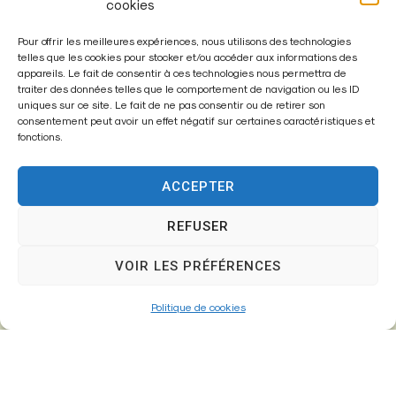
cookies
Pour offrir les meilleures expériences, nous utilisons des technologies
Mairie de
telles que les cookies pour stocker et/ou accéder aux informations des
appareils. Le fait de consentir à ces technologies nous permettra de
Fontenay-Trésigny
traiter des données telles que le comportement de navigation ou les ID
uniques sur ce site. Le fait de ne pas consentir ou de retirer son
Mairie,
consentement peut avoir un effet négatif sur certaines caractéristiques et
fonctions.
26 Av. du Général de Gaulle
77610 – Fontenay-Trésigny
ACCEPTER
REFUSER
01 64 25 90 67
VOIR LES PRÉFÉRENCES
mairie@fontenay-tresigny.fr
Politique de cookies
Horaires d’ouverture
Du Lundi au vendredi :