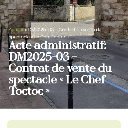
Accueil
»
DM2025-03 – Contrat de vente du
spectacle « Le Chef Toctoc »
Acte administratif:
DM2025-03 –
Contrat de vente du
spectacle « Le Chef
Toctoc »