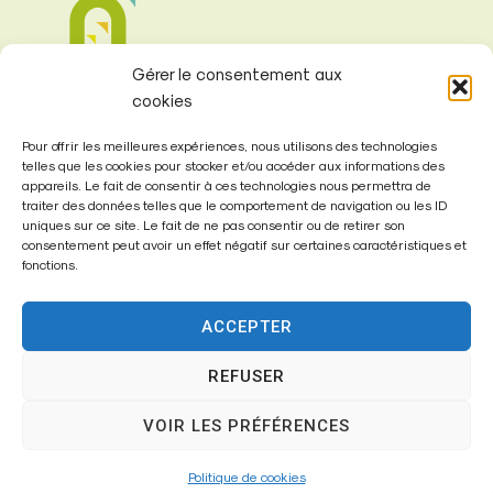
Gérer le consentement aux
cookies
Pour offrir les meilleures expériences, nous utilisons des technologies
telles que les cookies pour stocker et/ou accéder aux informations des
appareils. Le fait de consentir à ces technologies nous permettra de
traiter des données telles que le comportement de navigation ou les ID
Mairie de
uniques sur ce site. Le fait de ne pas consentir ou de retirer son
Fontenay-Trésigny
consentement peut avoir un effet négatif sur certaines caractéristiques et
fonctions.
Mairie,
26 Av. du Général de Gaulle
ACCEPTER
77610 – Fontenay-Trésigny
REFUSER
VOIR LES PRÉFÉRENCES
01 64 25 90 67
Politique de cookies
mairie@fontenay-tresigny.fr