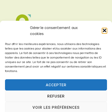
Gérer le consentement aux
cookies
Pour offrir les meilleures expériences, nous utilisons des technologies
telles que les cookies pour stocker et/ou accéder aux informations des
appareils. Le fait de consentir à ces technologies nous permettra de
traiter des données telles que le comportement de navigation ou les ID
uniques sur ce site. Le fait de ne pas consentir ou de retirer son
Mairie de
consentement peut avoir un effet négatif sur certaines caractéristiques et
Fontenay-Trésigny
fonctions.
Mairie,
ACCEPTER
26 Av. du Général de Gaulle
77610 – Fontenay-Trésigny
REFUSER
VOIR LES PRÉFÉRENCES