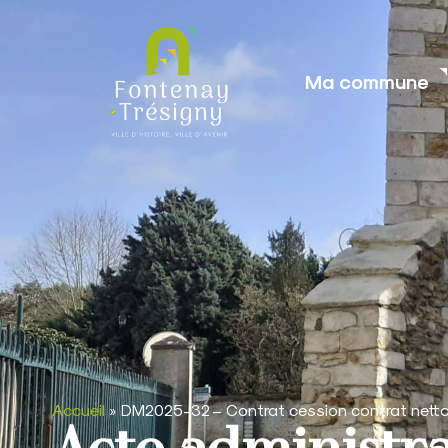
contenu
principal
Ma commune
Accueil
»
DM2025-32 – Contrat cession contrat net