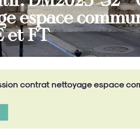
tif: DM2025-32 – 
age espace commu
 et FT
ssion contrat nettoyage espace c