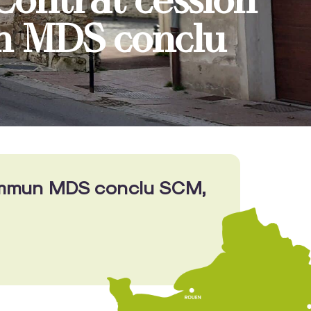
Contrat cession
n MDS conclu
ommun MDS conclu SCM,