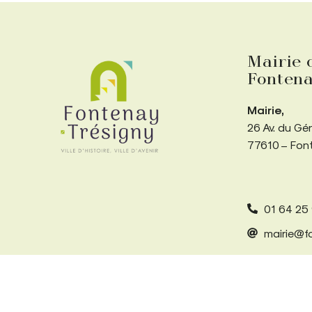
Mairie 
Fontena
Mairie,
26 Av. du Gé
77610 – Fon
01 64 25
mairie@fo
Accessibilité
Mentions légales
Plan du site