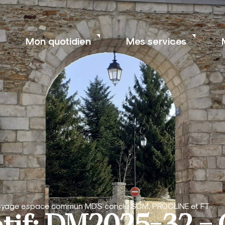
Mon quotidien
Mes services
toyage espace commun MDS conclu SCM, PROCLINE et FT