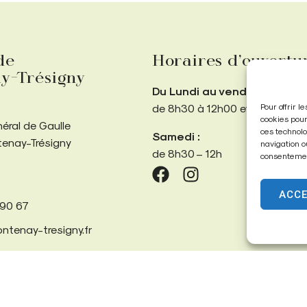
de
Horaires d’ouvertu
y-Trésigny
Du Lundi au vendredi :
Pour offrir 
de 8h30 à 12h00 et de 13h30 
cookies pour
néral de Gaulle
ces technolo
Samedi :
tenay-Trésigny
navigation o
de 8h30 – 12h
consentement
ACC
 90 67
ntenay-tresigny.fr
Confidentialité
Données personnelles
Propulsé par Utopia
(