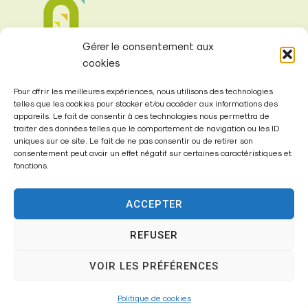
Gérer le consentement aux
cookies
Pour offrir les meilleures expériences, nous utilisons des technologies
telles que les cookies pour stocker et/ou accéder aux informations des
appareils. Le fait de consentir à ces technologies nous permettra de
traiter des données telles que le comportement de navigation ou les ID
Mairie de
uniques sur ce site. Le fait de ne pas consentir ou de retirer son
Fontenay-Trésigny
consentement peut avoir un effet négatif sur certaines caractéristiques et
fonctions.
Mairie,
26 Av. du Général de Gaulle
ACCEPTER
77610 – Fontenay-Trésigny
REFUSER
VOIR LES PRÉFÉRENCES
01 64 25 90 67
Politique de cookies
mairie@fontenay-tresigny.fr