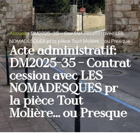
Accueil
»
DM2025-35 – Contrat cession avec LES
NOMADESQUES pr la pièce Tout Molière… ou Presque
Acte administratif:
DM2025-35 – Contrat
cession avec LES
NOMADESQUES pr
la pièce Tout
Molière… ou Presque