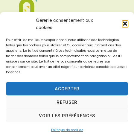
Gérer le consentement aux
cookies
Pour offrir les meilleures expériences, nous utilisons des technologies
telles que les cookies pour stocker et/ou accéder aux informations des
appareils. Le fait de consentir à ces technologies nous permettra de
traiter des données telles que le comportement de navigation ou les ID
Mairie de
uniques sur ce site. Le fait de ne pas consentir ou de retirer son
Fontenay-Trésigny
consentement peut avoir un effet négatif sur certaines caractéristiques et
fonctions.
Mairie,
26 Av. du Général de Gaulle
ACCEPTER
77610 – Fontenay-Trésigny
REFUSER
VOIR LES PRÉFÉRENCES
01 64 25 90 67
Politique de cookies
mairie@fontenay-tresigny.fr