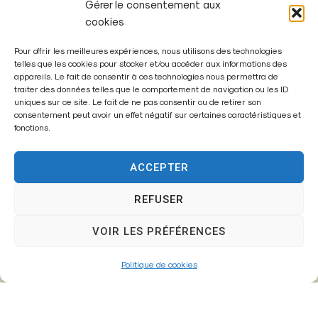
Gérer le consentement aux
cookies
Pour offrir les meilleures expériences, nous utilisons des technologies
telles que les cookies pour stocker et/ou accéder aux informations des
Mairie de
appareils. Le fait de consentir à ces technologies nous permettra de
Fontenay-Trésigny
traiter des données telles que le comportement de navigation ou les ID
uniques sur ce site. Le fait de ne pas consentir ou de retirer son
consentement peut avoir un effet négatif sur certaines caractéristiques et
Mairie,
fonctions.
26 Av. du Général de Gaulle
77610 – Fontenay-Trésigny
ACCEPTER
REFUSER
01 64 25 90 67
VOIR LES PRÉFÉRENCES
mairie@fontenay-tresigny.fr
Politique de cookies
Horaires d’ouverture