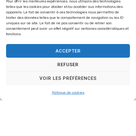
Mairie de
Pour offrir les meilleures expériences, nous utilisons des technologies
telles que les cookies pour stocker et/ou accéder aux informations des
Fontenay-Trésigny
appareils. Le fait de consentir à ces technologies nous permettra de
traiter des données telles que le comportement de navigation ou les ID
Mairie,
uniques sur ce site. Le fait de ne pas consentir ou de retirer son
consentement peut avoir un effet négatif sur certaines caractéristiques et
26 Av. du Général de Gaulle
fonctions.
77610 – Fontenay-Trésigny
ACCEPTER
REFUSER
01 64 25 90 67
mairie@fontenay-tresigny.fr
VOIR LES PRÉFÉRENCES
Politique de cookies
Horaires d’ouverture
Du Lundi au vendredi :
de 8h30 à 12h00 et de 13h30 à 17h30
Samedi :