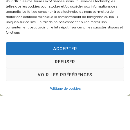
Mairie de
Pour offrir les meilleures expériences, nous utilisons des technologies
telles que les cookies pour stocker et/ou accéder aux informations des
Fontenay-Trésigny
appareils. Le fait de consentir à ces technologies nous permettra de
traiter des données telles que le comportement de navigation ou les ID
Mairie,
uniques sur ce site. Le fait de ne pas consentir ou de retirer son
consentement peut avoir un effet négatif sur certaines caractéristiques et
26 Av. du Général de Gaulle
fonctions.
77610 – Fontenay-Trésigny
ACCEPTER
REFUSER
01 64 25 90 67
mairie@fontenay-tresigny.fr
VOIR LES PRÉFÉRENCES
Politique de cookies
Horaires d’ouverture
Du Lundi au vendredi :
de 8h30 à 12h00 et de 13h30 à 17h30
Samedi :